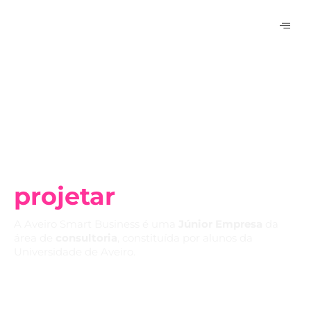
a nossa visão é
projetar
futuro
A Aveiro Smart Business é uma
Júnior Empresa
da
área de
consultoria
, constituída por alunos da
Universidade de Aveiro.