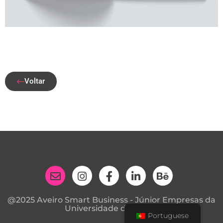
Voltar
@2025 Aveiro Smart Business - Júnior Empresas da
Universidade de Aveiro
Portuguese